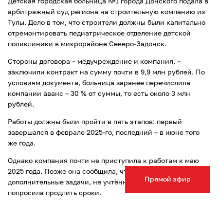
Детская городская больница №1 города Донского подала в
арбитражный суд региона на строительную компанию из
Тулы. Дело в том, что строители должны были капитально
отремонтировать педиатрическое отделение детской
поликлиники в микрорайоне Северо‑Задонск.
Стороны договора – медучреждение и компания, –
заключили контракт на сумму почти в 9,9 млн рублей. По
условиям документа, больница заранее перечислила
компании аванс – 30 % от суммы, то есть около 3 млн
рублей.
Работы должны были пройти в пять этапов: первый
завершался в феврале 2025-го, последний – в июне того
же года.
Однако компания почти не приступила к работам к маю
2025 года. Позже она сообщила, что нашла
Прямой эфир
дополнительные задачи, не учтённые в проекте, и
попросила продлить сроки.
Больница направила претензию с требованием заплатить