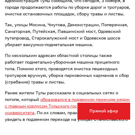
Администрация Тулы сообщила, что сегодня, 3 ноября, в
городе продолжаются работы по уборке дорог и тротуаров,
очистке остановочных площадок, сбору травы и листвы.
Так, улицы Мосина, Чмутова, Демонстрации, Поперечная,
Санаторная, Путейская, Павшинский мост, Одоевский
путепровод, Старокалужский мост и Одоевское шоссе
убирает вакуумно-подметальная машина.
По нескольким адресам областной столицы также
работает подметально-уборочная машина прицепного
типа. Помимо этого, проводятся очистка пешеходных
тротуаров вручную, уборка парковочных карманов и сбор
(сгребание) травы и листвы.
Ранее жители Тулы рассказали в социальных сетях о
потопе, который
образовался в подземном переходе рядом
с главным корпусом Тульского государственного
Прямой эфир
университета
. По их словам, практически «море» можно
увидеть в подземном переходе на улицах Станиславского
и Болдина, который выходит на Болдина.