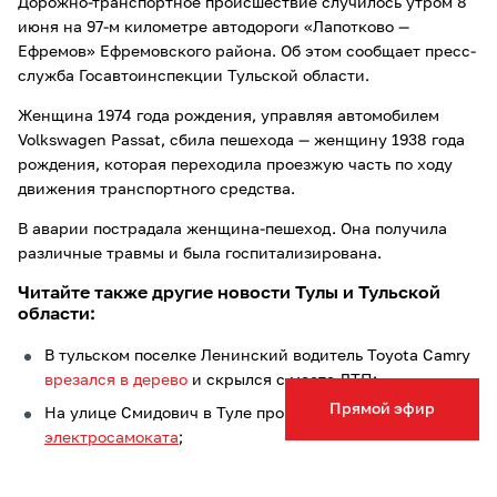
Дорожно-транспортное происшествие случилось утром 8
июня на 97-м километре автодороги «Лапотково —
Ефремов» Ефремовского района. Об этом сообщает пресс-
служба Госавтоинспекции Тульской области.
Женщина 1974 года рождения, управляя автомобилем
Volkswagen Passat, сбила пешехода — женщину 1938 года
рождения, которая переходила проезжую часть по ходу
движения транспортного средства.
В аварии пострадала женщина-пешеход. Она получила
различные травмы и была госпитализирована.
Читайте также другие новости Тулы и Тульской
области:
В тульском поселке Ленинский водитель Toyota Camry
врезался в дерево
и скрылся с места ДТП;
Прямой эфир
На улице Смидович в Туле произошло ДТП
с участием
электросамоката
;
ДТП, пожары и аварийные отключения: что произошло
в Туле
за последние сутки
.