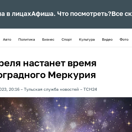
ла в лицах
Афиша. Что посмотреть?
Все с
Авто
Политика
Бизнес
Спорт
Культура
Видео
Фото
преля настанет время
оградного Меркурия
023, 20:16
Тульская служба новостей
ТСН24