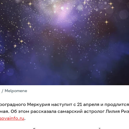
a / Melpomene
роградного Меркурия наступит с 21 апреля и продлится
мая. Об этом рассказала самарский астролог Лилия Риз
sovainfo.ru
.