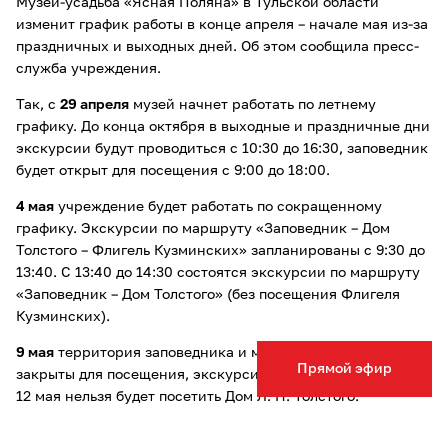
Музей-усадьба «Ясная Поляна» в Тульской области
изменит график работы в конце апреля – начале мая из-за
праздничных и выходных дней. Об этом сообщила пресс-
служба учреждения.
Так, с
29 апреля
музей начнет работать по летнему
графику. До конца октября в выходные и праздничные дни
экскурсии будут проводиться с 10:30 до 16:30, заповедник
будет открыт для посещения с 9:00 до 18:00.
4 мая
учреждение будет работать по сокращенному
графику. Экскурсии по маршруту «Заповедник – Дом
Толстого – Флигель Кузминских» запланированы с 9:30 до
13:40. С 13:40 до 14:30 состоятся экскурсии по маршруту
«Заповедник – Дом Толстого» (без посещения Флигеля
Кузминских).
9 мая
территория заповедника и музейные здания будут
Прямой эфир
закрыты для посещения, экскурсии проводиться не будут.
12 мая нельзя будет посетить Дом Л. Н. Толстого.
Кроме того, из-за майских праздников изменится график