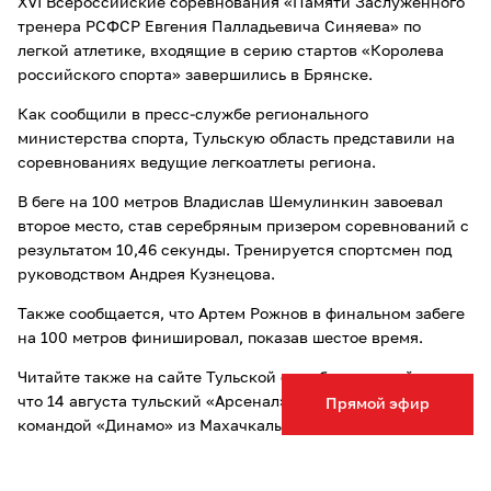
XVI Всероссийские соревнования «Памяти Заслуженного
тренера РСФСР Евгения Палладьевича Синяева» по
легкой атлетике, входящие в серию стартов «Королева
российского спорта» завершились в Брянске.
Как сообщили в пресс-службе регионального
министерства спорта, Тульскую область представили на
соревнованиях ведущие легкоатлеты региона.
В беге на 100 метров Владислав Шемулинкин завоевал
второе место, став серебряным призером соревнований с
результатом 10,46 секунды. Тренируется спортсмен под
руководством Андрея Кузнецова.
Также сообщается, что Артем Рожнов в финальном забеге
на 100 метров финишировал, показав шестое время.
Читайте также на сайте Тульской службы новостей о том,
что 14 августа тульский «Арсенал»
проведет матч
с
Прямой эфир
командой «Динамо» из Махачкалы.
Опечатка в тексте? Выделите слово и нажмите Ctrl+Enter