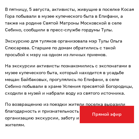
В пятницу, 5 августа, активисты, живущие в поселке Косая
Гора побывали в музее купеческого быта в Епифани, а
также на родине Святой Матроны Московской в селе
Себино, сообщили в пресс-службе гордумы Тулы.
Экскурсию для туляков организовала мэр Тулы Ольга
Слюсарева. Старшие по домам обратились с такой
просьбой к мэру на одном из личных приемов.
На экскурсии активисты познакомились с экспонатами в
музее купеческого быта, который находится в усадьбе
мещан Байбаковых, прогулялись по Епифани, в селе
Себино побывали в храме Успения пресвятой Богородицы,
сходили в музей и набрали воду из святого источника.
По возвращению из поездки жители поселка выразили
благодарность и признательность мэру города за
Прямой эфир
организацию экскурсии, заботу и внимание к местным
жителям.
Ранее сообщалось, что
туляка на 2,5 года лишат свободы