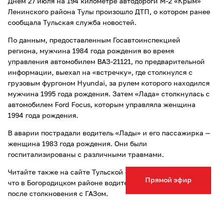
Днем 27 июля на 194 километре автодороги М-2 «Крым»
Ленинского района Тулы произошло ДТП, о котором ранее
сообщала Тульская служба новостей.
По данным, предоставленным Госавтоинспекцией
региона, мужчина 1984 года рождения во время
управления автомобилем ВАЗ-21121, по предварительной
информации, выехал на «встречку», где столкнулся с
грузовым фургоном Hyundai, за рулем которого находился
мужчина 1995 года рождения. Затем «Лада» столкнулась с
автомобилем Ford Focus, которым управляла женщина
1994 года рождения.
В аварии пострадали водитель «Лады» и его пассажирка —
женщина 1983 года рождения. Они были
госпитализированы с различными травмами.
Читайте также на сайте Тульской службы новостей о том,
Прямой эфир
что в Богородицком районе водитель Toyota
скончался
после столкновения с ГАЗом.
Опечатка в тексте? Выделите слово и нажмите Ctrl+Enter