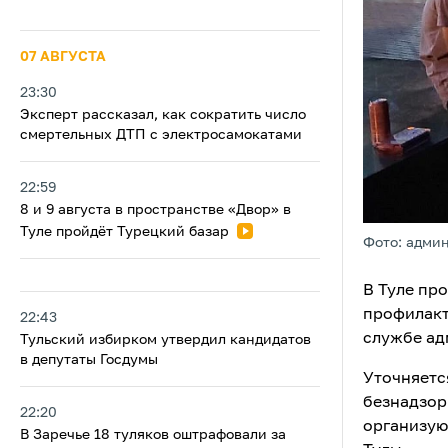
07 АВГУСТА
23:30
Эксперт рассказал, как сократить число
смертельных ДТП с электросамокатами
22:59
8 и 9 августа в пространстве «Двор» в
Туле пройдёт Турецкий базар
Фото: адми
В Туле пр
профилакт
22:43
службе ад
Тульский избирком утвердил кандидатов
в депутаты Госдумы
Уточняетс
безнадзор
22:20
организую
В Заречье 18 туляков оштрафовали за