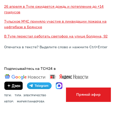
26 апреля в Туле ожидается дождь и потепление до +14
градусов
Тульское МЧС приняло участие в ликвидации пожара на
нефтебазе в Брянске
В Туле перестал работать светофор на улице Болдина, 92
Опечатка в тексте? Выделите слово и нажмите Ctrl+Enter
Подписывайтесь на ТСН24 в
Прямой эфир
ТЕГИ:
ТУЛА
ЭЛЕКТРИЧЕСТВО
АВТОР:
МАРИЯ ПАНФЕРОВА
ПОДЕЛИТЬСЯ