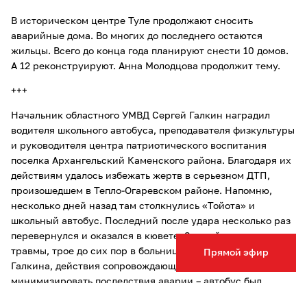
В историческом центре Туле продолжают сносить
аварийные дома. Во многих до последнего остаются
жильцы. Всего до конца года планируют снести 10 домов.
А 12 реконструируют. Анна Молодцова продолжит тему.
+++
Начальник областного УМВД Сергей Галкин наградил
водителя школьного автобуса, преподавателя физкультуры
и руководителя центра патриотического воспитания
поселка Архангельский Каменского района. Благодаря их
действиям удалось избежать жертв в серьезном ДТП,
произошедшем в Тепло-Огаревском районе. Напомню,
несколько дней назад там столкнулись «Тойота» и
школьный автобус. Последний после удара несколько раз
перевернулся и оказался в кювете. 8 детей получили
травмы, трое до сих пор в больнице. По словам Сергея
Прямой эфир
Галкина, действия сопровождающих помогли
минимизировать последствия аварии – автобус был
исправен, дети пристегнуты ремнями безопасности,