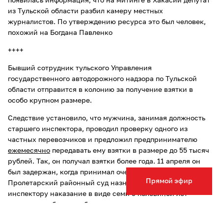
появилась информация, что на митинге в Хакасии депутат
из Тульской области разбил камеру местных
журналистов. По утверждению ресурса это был человек,
похожий на Богдана Павленко
++++
Бывший сотрудник тульского Управления
государственного автодорожного надзора по Тульской
области отправится в колонию за получение взятки в
особо крупном размере.
Следствие установило, что мужчина, занимая должность
старшего инспектора, проводил проверку одного из
частных перевозчиков и предложил предпринимателю
ежемесячно
передавать ему взятки в размере до 55 тысяч
рублей. Так, он получал взятки более года. 11 апреля он
был задержан, когда принимал очередную сумму.
Прямой эфир
Пролетарский районный суд назначил бывшему
инспектору наказание в виде семи с половиной лет
лишения свободы с отбыванием наказания в
исправительной колонии строгого режима, штрафа в