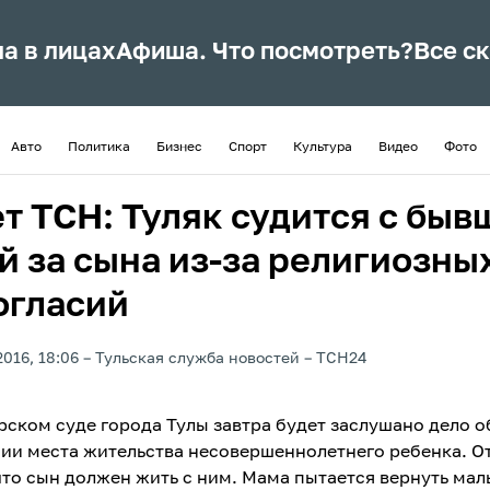
ла в лицах
Афиша. Что посмотреть?
Все с
Авто
Политика
Бизнес
Спорт
Культура
Видео
Фото
т ТСН: Туляк судится с быв
й за сына из-за религиозны
огласий
2016, 18:06
Тульская служба новостей
ТСН24
рском суде города Тулы завтра будет заслушано дело о
ии места жительства несовершеннолетнего ребенка. О
 что сын должен жить с ним. Мама пытается вернуть мал