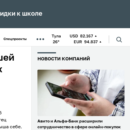
кидки к школе
Тула
USD
82.167
Спецпроекты
26°
EUR
94.837
шей
НОВОСТИ КОМПАНИЙ
х
б
тец
Авито и Альфа-Банк расширили
ыша себе.
сотрудничество в сфере онлайн-покупок