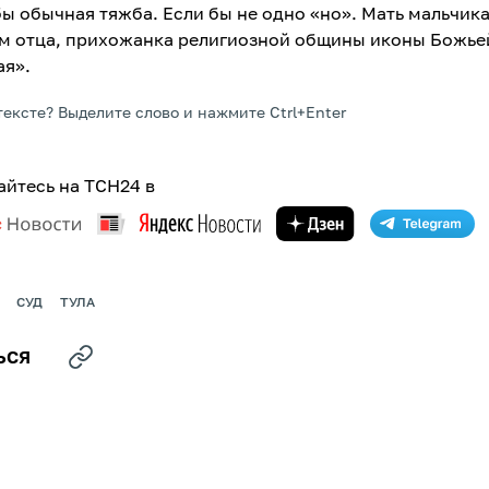
бы обычная тяжба. Если бы не одно «но». Мать мальчика
м отца, прихожанка религиозной общины иконы Божье
я».
тексте? Выделите слово и нажмите Ctrl+Enter
йтесь на ТСН24 в
СУД
ТУЛА
ЬСЯ