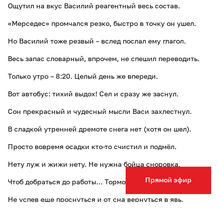
Ощутил на вкус Василий реагентный весь состав.
«Мерседес» промчался резко, быстро в точку он ушел.
Но Василий тоже резвый – вслед послал ему глагол.
Весь запас словарный, впрочем, не спешил переводить.
Только утро – 8:20. Целый день же впереди.
Вот автобус: тихий выдох! Сел и сразу же заснул.
Сон прекрасный и чудесный мысли Васи захлестнул.
В сладкой утренней дремоте снега нет (хотя он шел).
Просто вовремя осадки кто-то счистил и подмёл.
Нету луж и жижи нету. Не нужна бойца сноровка,
Прямой эфир
Чтоб добраться до работы… Тормоз. Выход. Остановка.
Не успев еще проснуться и от сна вернуться в явь.
Вася пошагал к работе. Пошагал, конечно, вплавь.