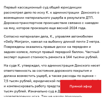
Первый кассационный суд общей юрисдикции
рассмотрел дело по иску К. к администрации Донского о
возмещении материального ущерба в результате ДТП.
Дорожно-транспортное происшествие связано с наездом
на яму, которое произошло еще весной 2024 года.
Согласно материалам дела, К., управляя автомобилем
«Gelly Monjaro», наехал на выбоину длиной почти 2 метра.
Повреждены оказались правые диски на переднем и
заднем колесе, лопнул правый передний баллон. Частный
эксперт оценил стоимость ремонта в 144 тысячи рублей.
На суде К. утверждал, что администрация Донского несет
ответственность за состояние дорожного покрытия и
должна возместить ущерб, а также расходы по оценке –
7,5 тысяч рублей, юридической помощи - 15 тысяч рублей
и компенсировать работу представителя на суде - 25
Прямой эфир
тысяч рублей. Изначально суд в Донском отказал в
удовлетворении иска. Там не нашли причинно-
следственной связи между действиями администрации и