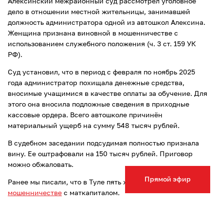
Алексинский межрайонный суд рассмотрел уголовное
дело в отношении местной жительницы, занимавшей
должность администратора одной из автошкол Алексина.
Женщина признана виновной в мошенничестве с
использованием служебного положения (ч. 3 ст. 159 УК
РФ).
Суд установил, что в период с февраля по ноябрь 2025
года администратор похищала денежные средства,
вносимые учащимися в качестве оплаты за обучение. Для
этого она вносила подложные сведения в приходные
кассовые ордера. Всего автошколе причинён
материальный ущерб на сумму 548 тысяч рублей.
В судебном заседании подсудимая полностью признала
вину. Ее оштрафовали на 150 тысяч рублей. Приговор
можно обжаловать.
Прямой эфир
Ранее мы писали, что в Туле пять женщин
обвиняются в
мошенничестве
с маткапиталом.
Опечатка в тексте? Выделите слово и нажмите Ctrl+Enter