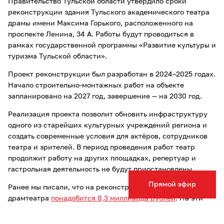
Правительство Тульской области утвердило сроки
реконструкции здания Тульского академического театра
драмы имени Максима Горького, расположенного на
проспекте Ленина, 34 А. Работы будут проводиться в
рамках государственной программы «Развитие культуры и
туризма Тульской области».
Проект реконструкции был разработан в 2024–2025 годах.
Начало строительно-монтажных работ на объекте
запланировано на 2027 год, завершение — на 2030 год.
Реализация проекта позволит обновить инфраструктуру
одного из старейших культурных учреждений региона и
создать современные условия для актёров, сотрудников
театра и зрителей. В период проведения работ театр
продолжит работу на других площадках, репертуар и
гастрольная деятельность не будут приостановлены.
Прямой эфир
Ранее мы писали, что на реконструкцию Тульского
драмтеатра
понадобится 8,3 миллиарда рублей
. На эти
деньги в учреждении культуры обустроят основную сцену
с большой и подвижной оркестровой ямой, вторую сцену