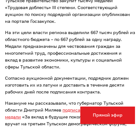
Тульское правительство закупит тысячу медалей
«Трудовая доблесть» III степени. Соответствующий
аукцион по поиску подрядной организации опубликован
на портале Госзакупок.
На эти цели власти региона выделили 667 тысяч рублей из
областного бюджета – по 667 рублей за одну награду.
Медали предназначены для чествования граждан за
многолетний труд, профессиональные достижения и
вклад в развитие экономики, культуры и социальной
сферы Тульской области.
Согласно аукционной документации, подрядчик должен
изготовить их из латуни и доставить в течение десяти
рабочих дней после подписания контракта.
Накануне мы рассказывали, что губернатор Тульской
области Дмитрий Миляев
подписал закон об учреждении
Прямой эфир
медали
«За вклад в будущие поколения». Первые награды
вручат на третьем Тульском демографическом форуме,
который состоится 14 августа.