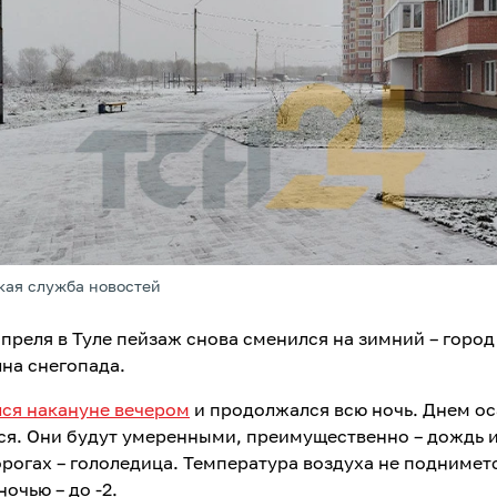
кая служба новостей
апреля в Туле пейзаж снова сменился на зимний – горо
лна снегопада.
лся накануне вечером
и продолжался всю ночь. Днем ос
ся. Они будут умеренными, преимущественно – дождь 
дорогах – гололедица. Температура воздуха не поднимет
ночью – до -2.