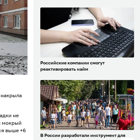
Российские компании смогут
реактивировать найм
д накрыла
адки не
и мокрый
ся выше +6
В России разработали инструмент для