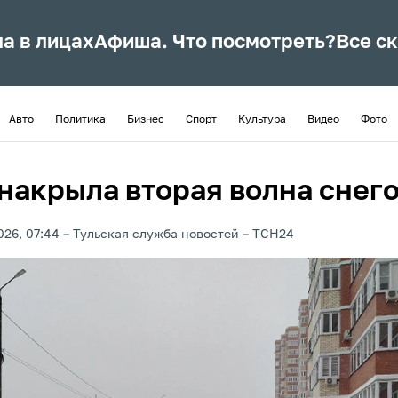
ла в лицах
Афиша. Что посмотреть?
Все с
Авто
Политика
Бизнес
Спорт
Культура
Видео
Фото
 накрыла вторая волна снег
026, 07:44
Тульская служба новостей
ТСН24