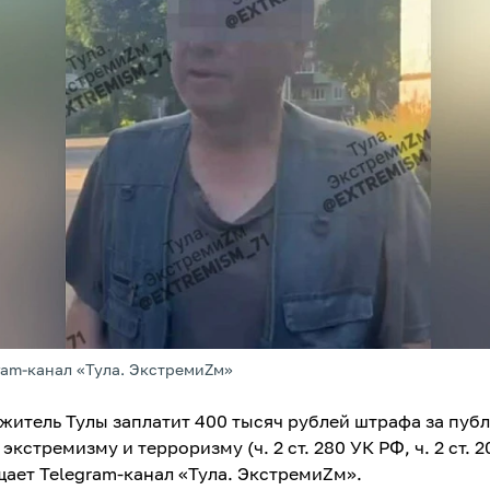
ram-канал «Тула. ЭкстремиZм»
 житель Тулы заплатит 400 тысяч рублей штрафа за пуб
экстремизму и терроризму (ч. 2 ст. 280 УК РФ, ч. 2 ст. 2
щает Telegram-канал «Тула. ЭкстремиZм».