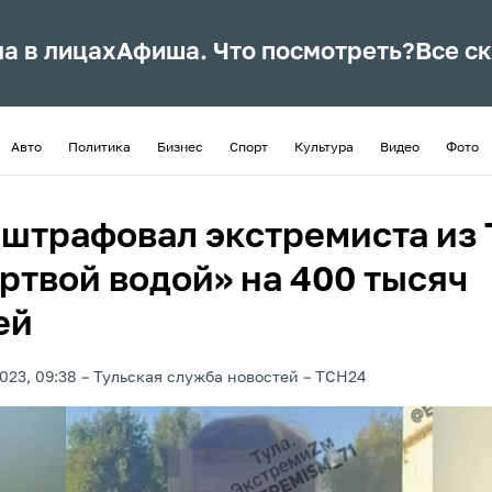
ла в лицах
Афиша. Что посмотреть?
Все с
Авто
Политика
Бизнес
Спорт
Культура
Видео
Фото
оштрафовал экстремиста из
ертвой водой» на 400 тысяч
ей
023, 09:38
Тульская служба новостей
ТСН24