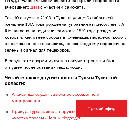
ГИБДД РФ по Тульской области раскрыли подробности
вчерашнего
ДТП
с участием самоката.
Так, 10 августа в 21:00 в Туле на улице Октябрьской
женщина 1969 года рождения, управляя автомобилем KIA
Rio наехала на водителя самоката 1991 года рождения,
который, как ранее сообщали очевидцы, пересекал дорогу
на самокате не спешившись, по пешеходному переходу на
зеленый сигнал для пешеходов.
В результате аварии мужчина получил травмы и был
отпущен после оказания медпомощи.
Читайте также другие новости Тулы и Тульской
области:
Алексинца осудят за ложное сообщение о
минировании
Прямой эфир
Прокуратура выявила нарушения при проверке
участка трассы «Чернь-Медведки»
Глава администрации Ефремова Балтабаев заявил, что