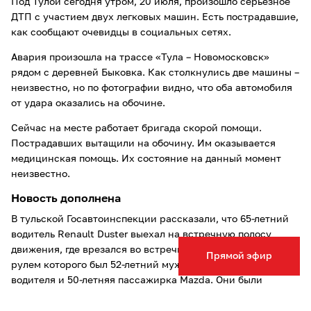
Под Тулой сегодня утром, 20 июля, произошло серьезное
ДТП с участием двух легковых машин. Есть пострадавшие,
как сообщают очевидцы в социальных сетях.
Авария произошла на трассе «Тула – Новомосковск»
рядом с деревней Быковка. Как столкнулись две машины –
неизвестно, но по фотографии видно, что оба автомобиля
от удара оказались на обочине.
Сейчас на месте работает бригада скорой помощи.
Пострадавших вытащили на обочину. Им оказывается
медицинская помощь. Их состояние на данный момент
неизвестно.
Новость дополнена
В тульской Госавтоинспекции рассказали, что 65-летний
водитель Renault Duster выехал на встречную полосу
движения, где врезался во встречное авто Mazda CX-5, за
Прямой эфир
рулем которого был 52-летний мужчина. Пострадали оба
водителя и 50-летняя пассажирка Mazda. Они были
госпитализированы.