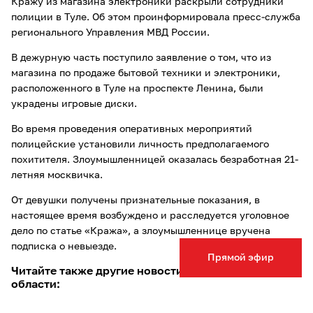
Кражу из магазина электроники раскрыли сотрудники
полиции в Туле. Об этом проинформировала пресс-служба
регионального Управления МВД России.
В дежурную часть поступило заявление о том, что из
магазина по продаже бытовой техники и электроники,
расположенного в Туле на проспекте Ленина, были
украдены игровые диски.
Во время проведения оперативных мероприятий
полицейские установили личность предполагаемого
похитителя. Злоумышленницей оказалась безработная 21-
летняя москвичка.
От девушки получены признательные показания, в
настоящее время возбуждено и расследуется уголовное
дело по статье «Кража», а злоумышленнице вручена
подписка о невыезде.
Прямой эфир
Читайте также другие новости Тулы и Тульской
области:
Туляк
украл телевизор
из чужой арендованной