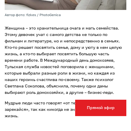
Автор фото: fizkes / PhotoGenica
Женщина – это хранительница очага и мать семейства.
Этому девочек учат с самого детства не только по
фильмам и литературе, но и непосредственно в семьях.
Кто-то решает посвятить семье, дому и уюту в нем целую
жизнь, а кто-то выбирает посвятить большую часть
времени работе. В Международный день домохозяев,
Тульская служба новостей поговорила с женщинами,
которые выбрали разные роли в жизни, но каждая из
наших героинь счастлива по-своему. Также психолог
Светлана Соколова, объяснила, почему одни дамы
выбирают роль домохозяйки, а другие – бизнес-леди.
Мудрые люди часто говорят «от тюрьмы и от сумы не
Прямой эфир
зарекайся», так как никогда не знаешь, как повернется
жизнь.
Как часто это бывает, девушки заявляют: «я никогда не