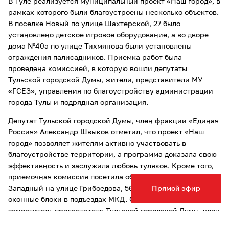
В Туле реализуется муниципальный проект «Наш город», в
рамках которого были благоустроены несколько объектов.
В поселке Новый по улице Шахтерской, 27 было
установлено детское игровое оборудование, а во дворе
дома №40а по улице Тихмянова были установлены
ограждения палисадников. Приемка работ была
проведена комиссией, в которую вошли депутаты
Тульской городской Думы, жители, представители МУ
«ГСЕЗ», управления по благоустройству администрации
города Тулы и подрядная организация.
Депутат Тульской городской Думы, член фракции «Единая
Россия» Александр Швыков отметил, что проект «Наш
город» позволяет жителям активно участвовать в
благоустройстве территории, а программа доказала свою
эффективность и заслужила любовь туляков. Кроме того,
приемочная комиссия посетила объект в поселке 2-й
Западный на улице Грибоедова, 56, где были заменены
Прямой эфир
оконные блоки в подъездах МКД. Объект курирует
заместитель председателя Тульской городской Думы, член
фракции «Единая Россия» Евгений Смолянинов.