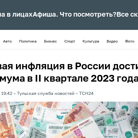
ла в лицах
Афиша. Что посмотреть?
Все с
Авто
Политика
Бизнес
Спорт
Культура
Видео
Фото
вая инфляция в России дост
ума в II квартале 2023 год
 19:42
Тульская служба новостей
ТСН24