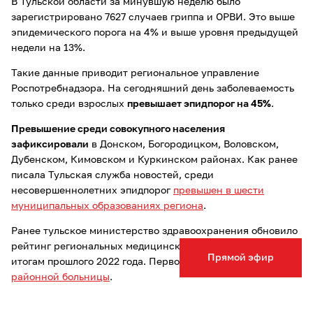
В Тульской области за минувшую неделю было
зарегистрировано 7627 случаев гриппа и ОРВИ. Это выше
эпидемического порога на 4% и выше уровня предыдущей
недели на 13%.
Такие данные приводит региональное управление
Роспотребнадзора. На сегодняшний день заболеваемость
только среди взрослых
превышает эпидпорог на 45%
.
Превышение среди совокупного населения
зафиксировали
в Донском, Богородицком, Воловском,
Дубенском, Кимовском и Куркинском районах.
Как ранее
писала Тульская служба новостей, среди
несовершеннолетних эпидпорог
превышен в шести
муниципальных образованиях региона
.
Ранее тульское министерство здравоохранения обновило
рейтинг региональных медицинских учреждений по
Прямой эфир
итогам прошлого 2022 года. Первое место – у
Ленинской
районной больницы
.
Читайте также другие новости Тулы и области: