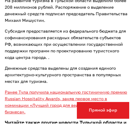
На развитие туризма в Тульской области выделили более
208 миллионов рублей. Распоряжение о выделение
денежный средств подписал председатель Правительства
Михаил Мишустин.
Субсидия предоставляется из федерального бюджета для
софинансирования расходных обязательств субъектов
РФ, возникающих при осуществлении государственной
поддержки программ по проектированию туристского
кода центра города. .
Денежные средства выделены для создания единого
архитектурно-культурного пространства в популярных
местах для туризма.
Ранее Тула получила национальную гостиничную премию
Russian Hospitality Awards, заняв первое место в
номинации «Лучший город для ведения гостиничного
Прямой эфир
бизнеса».
Читайте также другие новости Тульской области и
столицы региона: