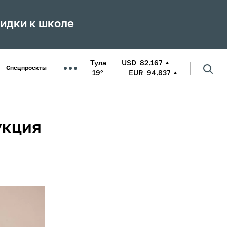
кидки к школе
Тула
USD
82.167
Спецпроекты
19°
EUR
94.837
укция