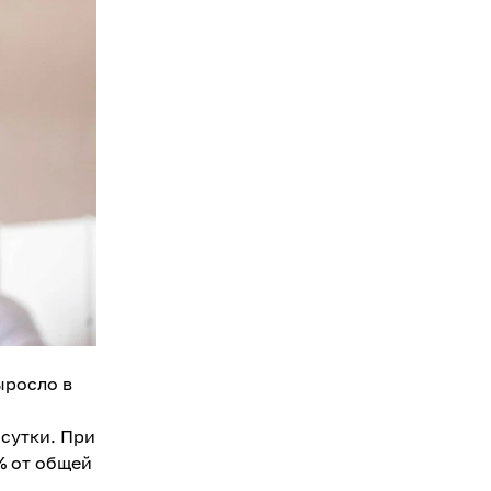
ыросло в
 сутки. При
% от общей