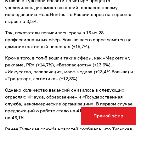
В июле в Тульской области на четыре процента
увеличилась динамика вакансий, согласно новому
исследованию HeadHunter. По России спрос на персонал
вырос на 3,5%.
Так, показатели повысились сразу в 16 из 28
профессиональных сфер. Больше всего спрос заметен на
административный персонал (+15,7%).
Кроме того, в топ-5 вошли такие сферы, как «Маркетинг,
реклама, PR» (+14,7%), «Безопасность» (+13,6%),
«Искусство, развлечения, масс-медиа» (+13,4% больше) и
«Транспорт, логистика» (+12,8%).
Однако количество вакансий снизилось в следующих
отраслях: «Наука, образование» и «Государственная
служба, некоммерческие организации». В первом случае
предложений о работе стало на 41,9% меньше, во втором –
Прямой эфир
на 46,1%.
Ранее Тульская служба новостей сообщала, что Тульская
область
вошла в топ-3 регионов ЦФО
по доступности