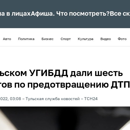
ла в лицах
Афиша. Что посмотреть?
Все с
Авто
Политика
Бизнес
Спорт
Культура
Видео
Фото
льском УГИБДД дали шесть
тов по предотвращению ДТ
2022, 03:08
Тульская служба новостей
ТСН24