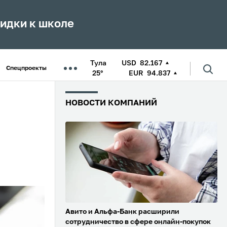
кидки к школе
Тула
USD
82.167
Спецпроекты
25°
EUR
94.837
НОВОСТИ КОМПАНИЙ
П
Авито и Альфа-Банк расширили
сотрудничество в сфере онлайн-покупок