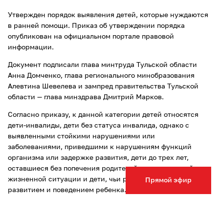
Утвержден порядок выявления детей, которые нуждаются
в ранней помощи. Приказ об утверждении порядка
опубликован на официальном портале правовой
информации.
Документ подписали глава минтруда Тульской области
Анна Домченко, глава регионального минобразования
Алевтина Шевелева и зампред правительства Тульской
области — глава минздрава Дмитрий Марков.
Согласно приказу, к данной категории детей относятся
дети-инвалиды, дети без статуса инвалида, однако с
выявленными стойкими нарушениями или
заболеваниями, приведшими к нарушениям функций
организма или задержке развития, дети до трех лет,
оставшиеся без попечения родителей, дети в трудной
жизненной ситуации и дети, чьи родители обеспокоены
Прямой эфир
развитием и поведением ребенка.
Выявлять таких детей будут в организациях
здравоохранения, организациях системы соцзащиты,