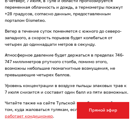
В четверг, 7 июля, в Туле и области прогнозируется
переменная облачность и дождь, а термометры покажут
+28 градусов, согласно данным, предоставленным
порталом Gismeteo.
Ветер в течение суток поменяется с южного до северо-
западного, а скорость порывов будет колебаться от
четырех до одиннадцати метров в секунду.
Атмосферное давление будет держаться в пределах 746-
747 миллиметров ртутного столба, помимо этого,
возможны небольшие геомагнитные возмущения, не
превышающие четырех баллов.
Уровень концентрации в воздухе пыльцы злаковых трав к
7 июля снизится и составит один балл из пяти возможных.
Читайте также на сайте Тульской службы новостей о
том, куда жаловаться тулякам, если в маршрутке
не
Прямой эфир
работает кондиционер
.
Опечатка в тексте? Выделите слово и нажмите Ctrl+Enter