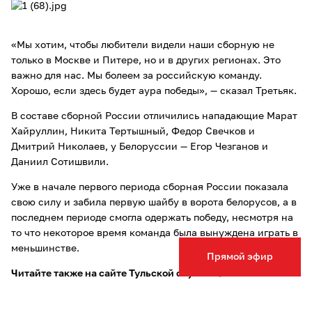
«Мы хотим, чтобы любители видели наши сборную не
только в Москве и Питере, но и в других регионах. Это
важно для нас. Мы болеем за российскую команду.
Хорошо, если здесь будет аура победы», — сказал Третьяк.
В составе сборной России отличились нападающие Марат
Хайруллин, Никита Тертышный, Федор Свечков и
Дмитрий Николаев, у Белоруссии — Егор Чезганов и
Даниил Сотишвили.
Уже в начале первого периода сборная России показала
свою силу и забила первую шайбу в ворота белорусов, а в
последнем периоде смогла одержать победу, несмотря на
то что некоторое время команда была вынуждена играть в
меньшинстве.
Прямой эфир
Читайте также на сайте Тульской службы новостей
:
Шесть фонтанов начали работать в Туле с 1 мая