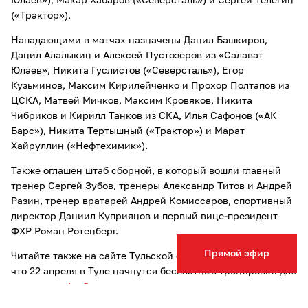
Юлаев»), Макар Хабаров («Северсталь») и Сергей Телегин
(«Трактор»).
Нападающими в матчах назначены Данил Башкиров,
Данил Алалыкин и Алексей Пустозеров из «Салават
Юлаев», Никита Гуслистов («Северсталь»), Егор
Кузьминов, Максим Кирилейченко и Прохор Полтапов из
ЦСКА, Матвей Мичков, Максим Кровяков, Никита
Чибриков и Кирилл Танков из СКА, Илья Сафонов («АК
Барс»), Никита Тертышный («Трактор») и Марат
Хайруллин («Нефтехимик»).
Также оглашен штаб сборной, в который вошли главный
тренер Сергей Зубов, тренеры Александр Титов и Андрей
Разин, тренер вратарей Андрей Комиссаров, спортивный
директор Даниил Куприянов и первый вице-президент
ФХР Роман Ротенберг.
Прямой эфир
Читайте также на сайте Тульской службы новостей о том,
что 22 апреля в Туле начнутся бесплатные тренировки для
девочек
по футболу
.