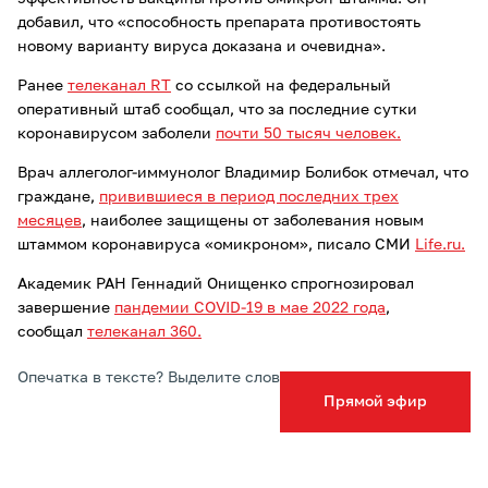
добавил, что «способность препарата противостоять
новому варианту вируса доказана и очевидна».
Ранее
телеканал RT
со ссылкой на федеральный
оперативный штаб сообщал, что за последние сутки
коронавирусом заболели
почти 50 тысяч человек.
Врач аллеголог-иммунолог Владимир Болибок отмечал, что
граждане,
привившиеся в период последних трех
месяцев
, наиболее защищены от заболевания новым
штаммом коронавируса «омикроном», писало СМИ
Life.ru.
Академик РАН Геннадий Онищенко спрогнозировал
завершение
пандемии COVID-19 в мае 2022 года
,
сообщал
телеканал 360.
Опечатка в тексте? Выделите слово и нажмите Ctrl+Enter
Прямой эфир
Подписывайтесь на ТСН24 в