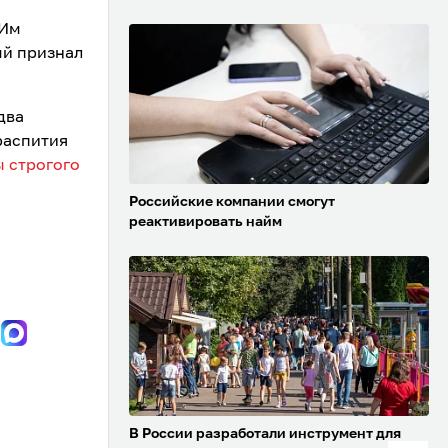
 Им
ый признал
два
распития
ы строгого
Российские компании смогут
реактивировать найм
В России разработали инструмент для