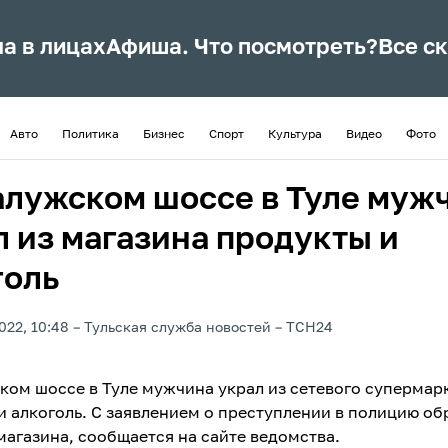
ла в лицах
Афиша. Что посмотреть?
Все с
Авто
Политика
Бизнес
Спорт
Культура
Видео
Фото
алужском шоссе в Туле муж
л из магазина продукты и
голь
022, 10:48
Тульская служба новостей
ТСН24
ком шоссе в Туле мужчина украл из сетевого супермар
и алкоголь. С заявлением о преступлении в полицию об
магазина, сообщается на сайте ведомства.