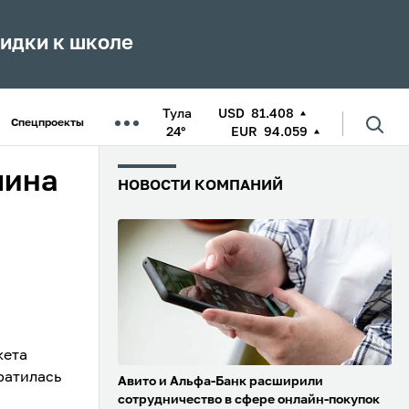
кидки к школе
Тула
USD
81.408
Спецпроекты
24°
EUR
94.059
чина
НОВОСТИ КОМПАНИЙ
кета
ратилась
Авито и Альфа-Банк расширили
сотрудничество в сфере онлайн-покупок