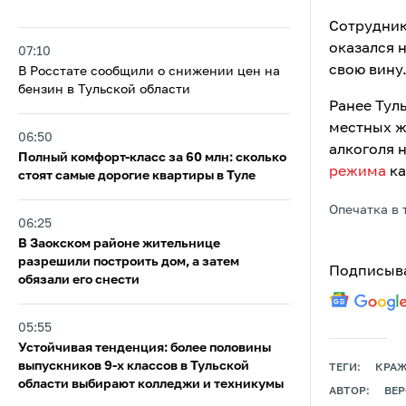
Сотрудник
оказался 
07:10
свою вину
В Росстате сообщили о снижении цен на
бензин в Тульской области
Ранее Тул
местных ж
06:50
алкоголя 
Полный комфорт-класс за 60 млн: сколько
режима
ка
стоят самые дорогие квартиры в Туле
Опечатка в 
06:25
В Заокском районе жительнице
разрешили построить дом, а затем
Подписыва
обязали его снести
05:55
Устойчивая тенденция: более половины
выпускников 9‑х классов в Тульской
ТЕГИ:
КРА
области выбирают колледжи и техникумы
АВТОР:
ВЕ