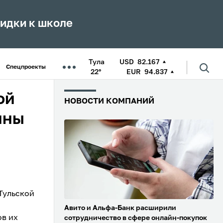
кидки к школе
Тула
USD
82.167
Спецпроекты
22°
EUR
94.837
ой
НОВОСТИ КОМПАНИЙ
нны
Тульской
Авито и Альфа-Банк расширили
ов их
сотрудничество в сфере онлайн-покупок