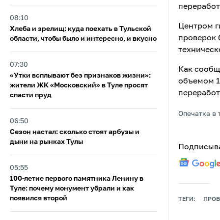
переработ
08:10
Центром г
Хлеба и зрелищ: куда поехать в Тульской
проверок 
области, чтобы было и интересно, и вкусно
техническ
07:30
Как сообщ
«Утки всплывают без признаков жизни»:
объемом 1 
жители ЖК «Московский» в Туле просят
переработк
спасти пруд
Опечатка в 
06:50
Сезон настал: сколько стоят арбузы и
дыни на рынках Тулы
Подписыва
05:55
100-летие первого памятника Ленину в
Туле: почему монумент убрали и как
появился второй
ТЕГИ:
ПРОВ