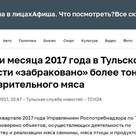
ла в лицах
Афиша. Что посмотреть?
Все с
Авто
Политика
Бизнес
Спорт
Культура
Видео
Фото
и месяца 2017 года в Тульск
сти «забраковано» более то
зрительного мяса
2017, 22:47
Тульская служба новостей
ТСН24
 квартале 2017 года Управлением Роспотребнадзора по 
роверено объектов, осуществляющих деятельность по
тву и реализации мяса свинины, мяса птицы и продукт