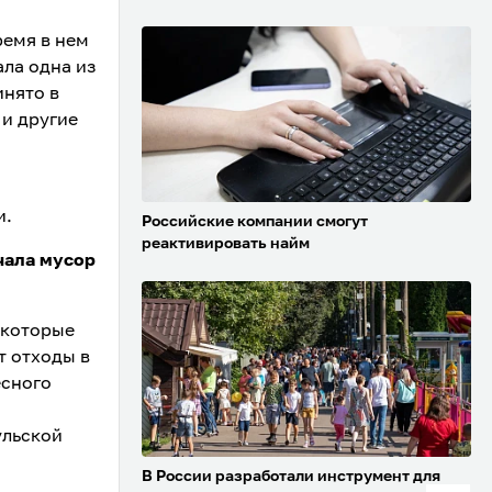
ремя в нем
ала одна из
инято в
 и другие
и.
Российские компании смогут
реактивировать найм
чала мусор
 которые
т отходы в
есного
ульской
В России разработали инструмент для