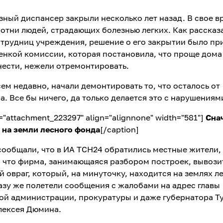
зный диспансер закрыли несколько лет назад. В свое в
сотни людей, страдающих болезнью легких. Как рассказ
трудниц учреждения, решение о его закрытии было пр
ценкой комиссии, которая постановила, что проще дома
нести, нежели отремонтировать.
сем недавно, начали демонтировать то, что осталось от
. Все бы ничего, да только делается это с нарушениям
d="attachment_223297" align="alignnone" width="581"]
Сна
 на земли лесного фонда
[/caption]
сообщали, что в ИА ТСН24 обратились местные жители,
 что фирма, занимающаяся разбором построек, вывози
 овраг, который, на минуточку, находится на землях л
азу же полетели сообщения с жалобами на адрес главы
ой администрации, прокуратуры и даже губернатора Т
лексея Дюмина.