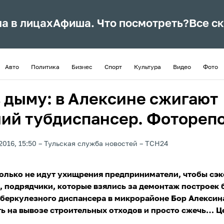
ла в лицах
Афиша. Что посмотреть?
Все с
Авто
Политика
Бизнес
Спорт
Культура
Видео
Фото
в дыму: в Алексине сжигают
ий тубдиспансер. Фотореп
2016, 15:50
Тульская служба новостей
ТСН24
только не идут ухищрения предприниматели, чтобы сэ
 подрядчики, которые взялись за демонтаж построек
беркулезного диспансера в микрорайоне Бор Алексин
ь на вывозе строительных отходов и просто сжечь… Ц