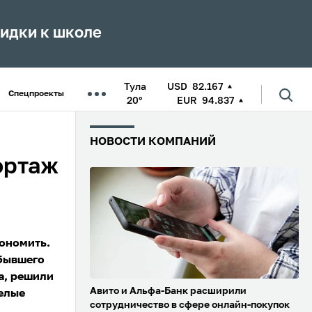
кидки к школе
Тула
USD
82.167
Спецпроекты
20°
EUR
94.837
НОВОСТИ КОМПАНИЙ
ортаж
кономить.
 бывшего
а, решили
Авито и Альфа-Банк расширили
елые
сотрудничество в сфере онлайн-покупок