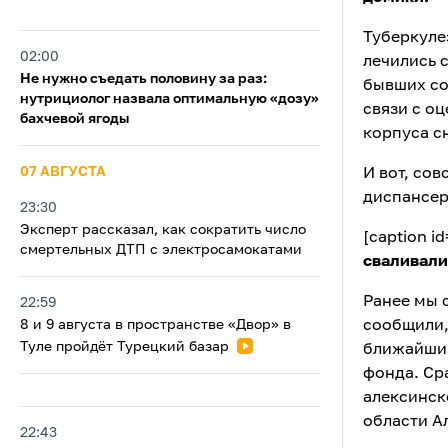
Туберкуле
02:00
лечились 
Не нужно съедать половину за раз:
бывших со
нутрициолог назвала оптимальную «дозу»
связи с о
бахчевой ягоды
корпуса с
07 АВГУСТА
И вот, сов
диспансера
23:30
Эксперт рассказал, как сократить число
[caption i
смертельных ДТП с электросамокатами
сваливали
Ранее мы 
22:59
8 и 9 августа в пространстве «Двор» в
сообщили,
Туле пройдёт Турецкий базар
ближайший
фонда. Ср
алексинск
области А
22:43