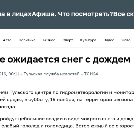
ла в лицах
Афиша. Что посмотреть?
Все с
Авто
Политика
Бизнес
Спорт
Культура
Видео
Фото
ле ожидается снег с дождем
016, 00:11
Тульская служба новостей
ТСН24
иям Тульского центра по гидрометеорологии и монито
й среды, в субботу, 19 ноября, на территории региона
погода.
ройдут небольшие осадки в виде мокрого снега и дожд
слабый гололед и гололедица. Ветер южный со скорост