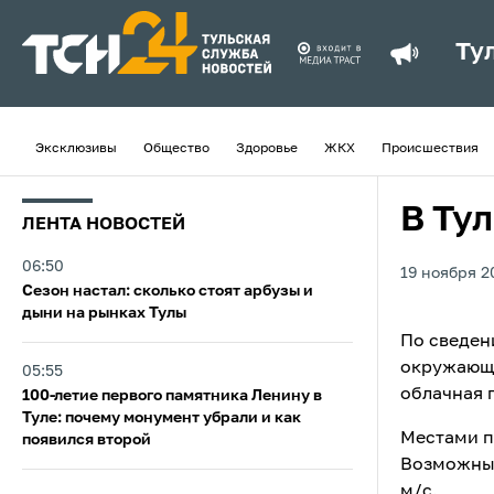
Ту
Эксклюзивы
Общество
Здоровье
ЖКХ
Происшествия
В Ту
ЛЕНТА НОВОСТЕЙ
06:50
19 ноября 2
Сезон настал: сколько стоят арбузы и
дыни на рынках Тулы
По сведен
окружающе
05:55
облачная 
100-летие первого памятника Ленину в
Туле: почему монумент убрали и как
Местами п
появился второй
Возможны 
м/с.