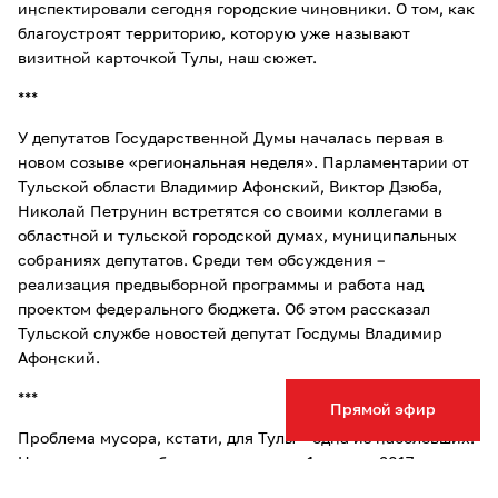
инспектировали сегодня городские чиновники. О том, как
благоустроят территорию, которую уже называют
визитной карточкой Тулы, наш сюжет.
***
У депутатов Государственной Думы началась первая в
новом созыве «региональная неделя». Парламентарии от
Тульской области Владимир Афонский, Виктор Дзюба,
Николай Петрунин встретятся со своими коллегами в
областной и тульской городской думах, муниципальных
собраниях депутатов. Среди тем обсуждения –
реализация предвыборной программы и работа над
проектом федерального бюджета. Об этом рассказал
Тульской службе новостей депутат Госдумы Владимир
Афонский.
***
Прямой эфир
Проблема мусора, кстати, для Тулы – одна из наболевших.
Напомним, вывоз бытовых отходов с 1 января 2017 года
станет отдельной услугой. Это значит, что с