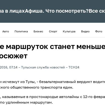
ла в лицах
Афиша. Что посмотреть?
Все с
Авто
Политика
Бизнес
Спорт
Культура
Видео
Фото
ле маршруток станет меньше
осюжет
2016, 07:14
Тульская служба новостей
ТСН24
 исчезнут из Тулы, - безальтернативный вердикт водит
кого общественного транспорта един.
 называемые в простонародье автолайны с 12-го февра
 по удлинённым маршрутам.