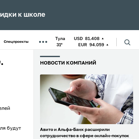
кидки к школе
Тула
USD
81.408
Спецпроекты
31°
EUR
94.059
.
НОВОСТИ КОМПАНИЙ
елей
ля будут
Авито и Альфа-Банк расширили
сотрудничество в сфере онлайн-покупок