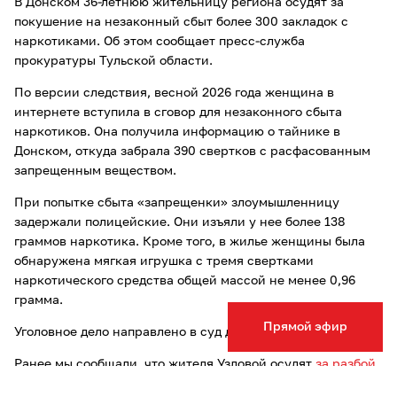
В Донском 36-летнюю жительницу региона осудят за
покушение на незаконный сбыт более 300 закладок с
наркотиками. Об этом сообщает пресс-служба
прокуратуры Тульской области.
По версии следствия, весной 2026 года женщина в
интернете вступила в сговор для незаконного сбыта
наркотиков. Она получила информацию о тайнике в
Донском, откуда забрала 390 свертков с расфасованным
запрещенным веществом.
При попытке сбыта «запрещенки» злоумышленницу
задержали полицейские. Они изъяли у нее более 138
граммов наркотика. Кроме того, в жилье женщины была
обнаружена мягкая игрушка с тремя свертками
наркотического средства общей массой не менее 0,96
грамма.
Прямой эфир
Уголовное дело направлено в суд для рассмотрения.
Ранее мы сообщали, что жителя Узловой осудят
за разбой
и нападение
на сотрудницу полиции.