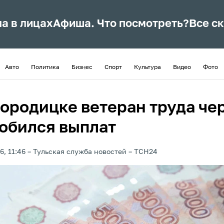
ла в лицах
Афиша. Что посмотреть?
Все с
Авто
Политика
Бизнес
Спорт
Культура
Видео
Фото
городицке ветеран труда че
добился выплат
6, 11:46
Тульская служба новостей
ТСН24