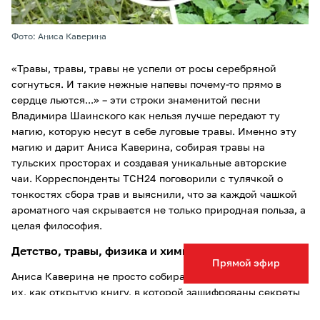
Фото: Аниса Каверина
«Травы, травы, травы не успели от росы серебряной
согнуться. И такие нежные напевы почему-то прямо в
сердце льются...» – эти строки знаменитой песни
Владимира Шаинского как нельзя лучше передают ту
магию, которую несут в себе луговые травы. Именно эту
магию и дарит Аниса Каверина, собирая травы на
тульских просторах и создавая уникальные авторские
чаи. Корреспонденты ТСН24 поговорили с тулячкой о
тонкостях сбора трав и выяснили, что за каждой чашкой
ароматного чая скрывается не только природная польза, а
целая философия.
Детство, травы, физика и химия
Прямой эфир
Аниса Каверина не просто собирает травы – она читает
их, как открытую книгу, в которой зашифрованы секреты
здоровья и душевного равновесия. Много лет она живет в