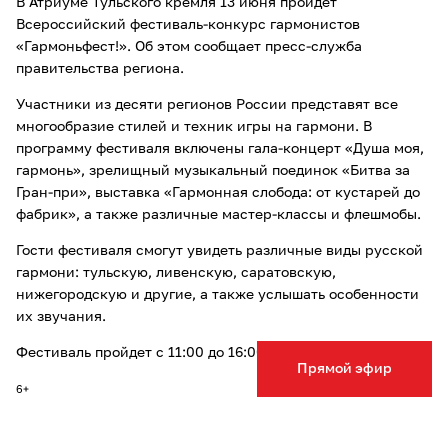
В Атриуме Тульского кремля 13 июня пройдет
Всероссийский фестиваль-конкурс гармонистов
«Гармоньфест!». Об этом сообщает пресс-служба
правительства региона.
Участники из десяти регионов России представят все
многообразие стилей и техник игры на гармони. В
программу фестиваля включены гала-концерт «Душа моя,
гармонь», зрелищный музыкальный поединок «Битва за
Гран-при», выставка «Гармонная слобода: от кустарей до
фабрик», а также различные мастер-классы и флешмобы.
Гости фестиваля смогут увидеть различные виды русской
гармони: тульскую, ливенскую, саратовскую,
нижегородскую и другие, а также услышать особенности
их звучания.
Фестиваль пройдет с 11:00 до 16:00, вход свободный.
Прямой эфир
6+
Ранее мы сообщали, что стартовал VII региональный
книжный фестиваль
«Тульский библиогид».