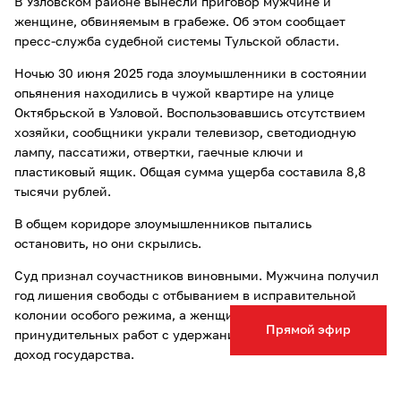
В Узловском районе вынесли приговор мужчине и
женщине, обвиняемым в грабеже. Об этом сообщает
пресс-служба судебной системы Тульской области.
Ночью 30 июня 2025 года злоумышленники в состоянии
опьянения находились в чужой квартире на улице
Октябрьской в Узловой. Воспользовавшись отсутствием
хозяйки, сообщники украли телевизор, светодиодную
лампу, пассатижи, отвертки, гаечные ключи и
пластиковый ящик. Общая сумма ущерба составила 8,8
тысячи рублей.
В общем коридоре злоумышленников пытались
остановить, но они скрылись.
Суд признал соучастников виновными. Мужчина получил
год лишения свободы с отбыванием в исправительной
колонии особого режима, а женщина — полгода
Прямой эфир
принудительных работ с удержанием 10% зарплаты в
доход государства.
Ранее мы сообщали, что туляк взыскал с администрации
1