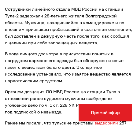
Сотрудники линейного отдела МВД России на станции
Тула-2 задержали 28-летнего жителя Волгоградской
области. Мужчина, находившийся в командировке и по
внешним признакам пребывавший в состоянии опьянения,
был доставлен в дежурную часть после того, как сообщил
о наличии при себе запрещенных веществ.
В ходе личного досмотра в присутствии понятых в
нагрудном кармане его одежды был обнаружен и изъят
пакет с веществом белого цвета. Экспертное
исследование установило, что изъятое вещество является
наркотическим средством.
Органом дознания ЛО МВД России на станции Тула в
отношении ранее судимого мужчины возбуждено
уголовное дело по ч. 1 ст. 228 УК РФ. Фигурант находится
под подпиской о невыезде.
Прямой эфир
Ранее мы писали, что тульские приставы
выдворили
257
нелегальных мигрантов за пределы РФ.