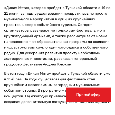
«Дикая Мята», которая пройдет в Тульской области с 19 по
21 июня, за годы существования превратилась из просто
музыкального мероприятия в один из крупнейших
проектов в сфере событийного туризма. Сегодня
организаторы развивают не только сам фестиваль, но и
круглогодичный арт-кэмп, а также рассматривают новые
направления — от образовательных программ до создания
инфраструктуры круглогодичного отдыха и собственного
радио. Для ускорения развития проекту необходимы
долгосрочные инвестиции, рассказал генеральный
продюсер фестиваля Андрей Клюкин.
В этом году «Дикая Мята» пройдет в Тульской области уже
в 11-й раз. За годы существования фестиваль стал
крупнейшим независимым загородным музыкальным
событием страны. В программе — восемь сцен и более 130
Прямой эфир
концертов. Он ежегодно привлекает тысячи гостей,
создавая дополнительную загрузку гостиниц, баз отдыха и
других объектов туристической инфраструктуры региона.
Однако, по словам организаторов, сегодня речь идет уже