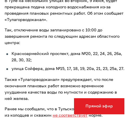
В Туле на нескольких улицах во вторник, 9 июня, будет
прекращена подача холодного водоснабжения из-за
проведения плановых ремонтных работ. Об этом сообщает
«Тулагорводоканал».
Так, отключение воды запланировано с 10:00 до
завершения ремонта по следующим адресам областного
центра:
Красноармейский проспект, дома №20, 22, 24, 26, 26а,
28, 30, 32;
улица Сойфера, дома №15, 17, 18, 19, 20а, 21, 23, 25а, 27.
Также «Тулагорводоканал» предупреждает, что после
окончания плановых работ возможно временное
ухудшение качества воды по мутности и содержанию в
ней железа.
Прямой эфир
Ранее мы сообщали, что в Тульской области 57% проб воды
из колодцев и скважин
не соответствует
норме.
Опечатка в тексте? Выделите слово и нажмите Ctrl+Enter